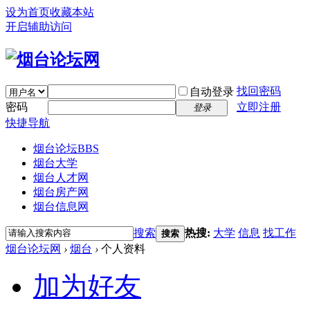
设为首页
收藏本站
开启辅助访问
找回密码
自动登录
密码
立即注册
登录
快捷导航
烟台论坛
BBS
烟台大学
烟台人才网
烟台房产网
烟台信息网
搜索
热搜:
大学
信息
找工作
搜索
烟台论坛网
›
烟台
›
个人资料
加为好友