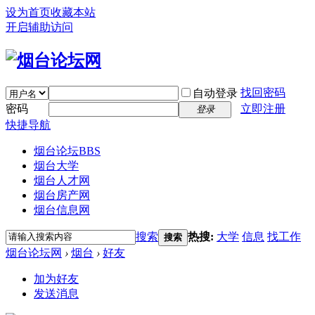
设为首页
收藏本站
开启辅助访问
找回密码
自动登录
密码
立即注册
登录
快捷导航
烟台论坛
BBS
烟台大学
烟台人才网
烟台房产网
烟台信息网
搜索
热搜:
大学
信息
找工作
搜索
烟台论坛网
›
烟台
›
好友
加为好友
发送消息