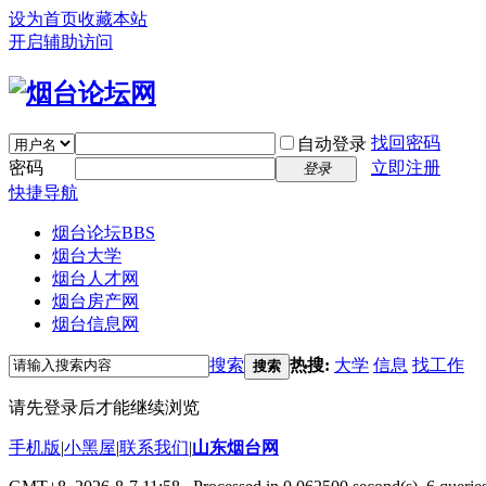
设为首页
收藏本站
开启辅助访问
找回密码
自动登录
密码
立即注册
登录
快捷导航
烟台论坛
BBS
烟台大学
烟台人才网
烟台房产网
烟台信息网
搜索
热搜:
大学
信息
找工作
搜索
请先登录后才能继续浏览
手机版
|
小黑屋
|
联系我们
|
山东烟台网