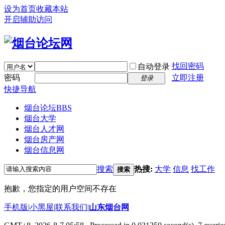
设为首页
收藏本站
开启辅助访问
找回密码
自动登录
密码
立即注册
登录
快捷导航
烟台论坛
BBS
烟台大学
烟台人才网
烟台房产网
烟台信息网
搜索
热搜:
大学
信息
找工作
搜索
抱歉，您指定的用户空间不存在
手机版
|
小黑屋
|
联系我们
|
山东烟台网