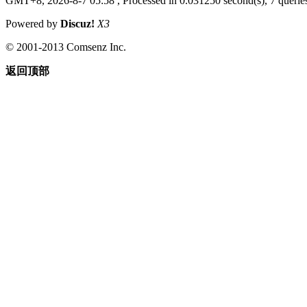
GMT+8, 2026-8-7 05:58
, Processed in 0.031250 second(s), 7 queries
Powered by
Discuz!
X3
© 2001-2013 Comsenz Inc.
返回顶部