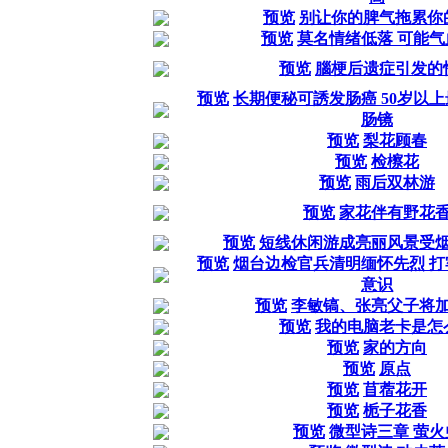
预览
别让你的脾气拖累你
预览
莫名情绪低落 可能气
预览
腦梗后遗症引发的
预览
长期便秘可誘发肠癌 50岁以
肠镜
预览
梨花顾春
预览
检檫花
预览
雨后双林游
预览
家花伴有野花
预览
短线休闲游成亮丽风景受
预览
烟台边检官兵清明缅怀先烈 
意识
预览
李敏镐、张亮父子将
预览
我的电脑老卡是怎
预览
家的方向
预览
原点
预览
苜蓿花开
预览
栀子花香
预览
微型诗三章 萤火