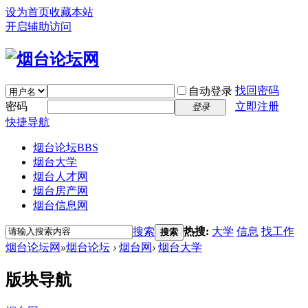
设为首页
收藏本站
开启辅助访问
找回密码
自动登录
密码
立即注册
登录
快捷导航
烟台论坛
BBS
烟台大学
烟台人才网
烟台房产网
烟台信息网
搜索
热搜:
大学
信息
找工作
搜索
烟台论坛网
»
烟台论坛
›
烟台网
›
烟台大学
版块导航