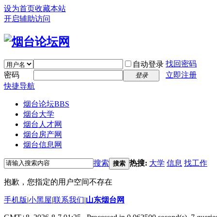
设为首页
收藏本站
开启辅助访问
找回密码
自动登录
密码
立即注册
登录
快捷导航
烟台论坛
BBS
烟台大学
烟台人才网
烟台房产网
烟台信息网
搜索
热搜:
大学
信息
找工作
搜索
抱歉，您指定的用户空间不存在
手机版
|
小黑屋
|
联系我们
|
山东烟台网