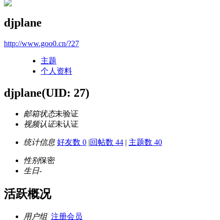
djplane
http://www.goo0.cn/?27
主题
个人资料
djplane
(UID: 27)
邮箱状态
未验证
视频认证
未认证
统计信息
好友数 0
|
回帖数 44
|
主题数 40
性别
保密
生日
-
活跃概况
用户组
注册会员