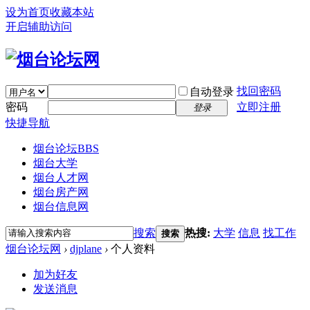
设为首页
收藏本站
开启辅助访问
找回密码
自动登录
密码
立即注册
登录
快捷导航
烟台论坛
BBS
烟台大学
烟台人才网
烟台房产网
烟台信息网
搜索
热搜:
大学
信息
找工作
搜索
烟台论坛网
›
djplane
›
个人资料
加为好友
发送消息