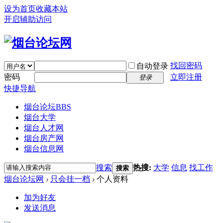
设为首页
收藏本站
开启辅助访问
找回密码
自动登录
密码
立即注册
登录
快捷导航
烟台论坛
BBS
烟台大学
烟台人才网
烟台房产网
烟台信息网
搜索
热搜:
大学
信息
找工作
搜索
烟台论坛网
›
只会挂一档
›
个人资料
加为好友
发送消息