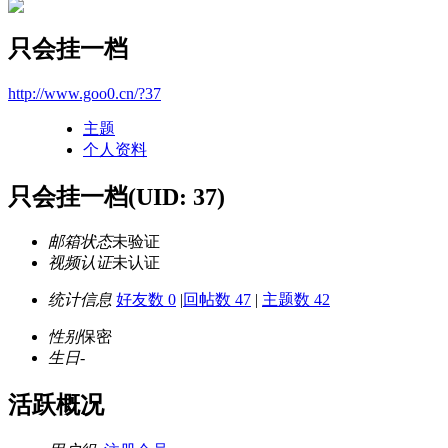
只会挂一档
http://www.goo0.cn/?37
主题
个人资料
只会挂一档
(UID: 37)
邮箱状态
未验证
视频认证
未认证
统计信息
好友数 0
|
回帖数 47
|
主题数 42
性别
保密
生日
-
活跃概况