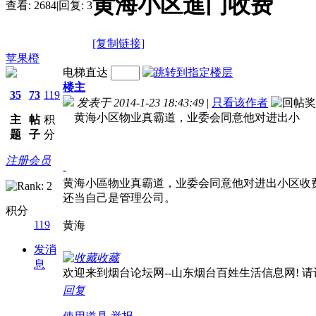
黄海小区進门收费
查看:
2684
|
回复:
3
[复制链接]
苹果橙
电梯直达
楼主
35
73
119
发表于 2014-1-23 18:43:49
|
只看该作者
黄海小区物业真霸道，业委会同意他对进出小
主
帖
积
题
子
分
注册会员
-
黄海小區物业真霸道，业委会同意他对进出小区收
还当自己是管理公司。
积分
119
黄海
发消
收藏
息
欢迎来到烟台论坛网--山东烟台百姓生活信息网! 请记住我
回复