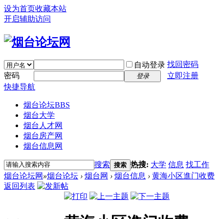
设为首页
收藏本站
开启辅助访问
找回密码
自动登录
密码
立即注册
登录
快捷导航
烟台论坛
BBS
烟台大学
烟台人才网
烟台房产网
烟台信息网
搜索
热搜:
大学
信息
找工作
搜索
烟台论坛网
»
烟台论坛
›
烟台网
›
烟台信息
›
黄海小区進门收费
返回列表