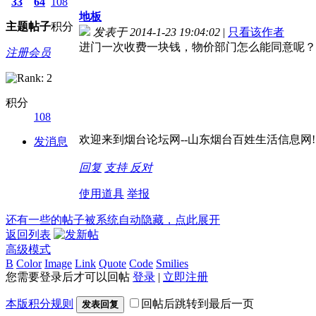
33
64
108
地板
主题
帖子
积分
发表于 2014-1-23 19:04:02
|
只看该作者
进门一次收费一块钱，物价部门怎么能同意呢？
注册会员
积分
108
欢迎来到烟台论坛网--山东烟台百姓生活信息网! 请记
发消息
回复
支持
反对
使用道具
举报
还有一些的帖子被系统自动隐藏，点此展开
返回列表
高级模式
B
Color
Image
Link
Quote
Code
Smilies
您需要登录后才可以回帖
登录
|
立即注册
本版积分规则
回帖后跳转到最后一页
发表回复