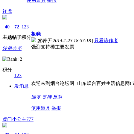
使用道具
举报
祥虎
40
72
123
板凳
主题
帖子
积分
发表于 2014-1-23 18:57:18
|
只看该作者
强烈支持楼主要发票
注册会员
积分
123
欢迎来到烟台论坛网--山东烟台百姓生活信息网! 请记
发消息
回复
支持
反对
使用道具
举报
虎门小公主777