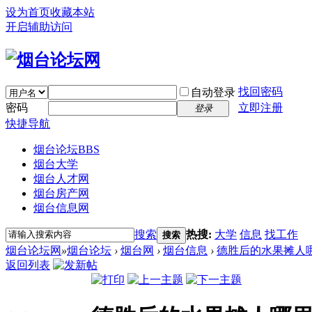
设为首页
收藏本站
开启辅助访问
找回密码
自动登录
密码
立即注册
登录
快捷导航
烟台论坛
BBS
烟台大学
烟台人才网
烟台房产网
烟台信息网
搜索
热搜:
大学
信息
找工作
搜索
烟台论坛网
»
烟台论坛
›
烟台网
›
烟台信息
›
德胜后的水果摊人
返回列表