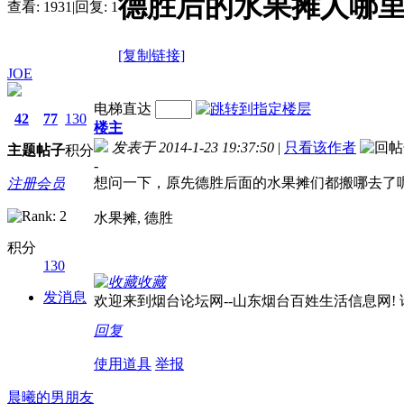
德胜后的水果摊人哪
查看:
1931
|
回复:
1
[复制链接]
JOE
电梯直达
42
77
130
楼主
发表于 2014-1-23 19:37:50
|
只看该作者
主题
帖子
积分
-
想问一下，原先德胜后面的水果摊们都搬哪去了
注册会员
水果摊, 德胜
积分
130
收藏
发消息
欢迎来到烟台论坛网--山东烟台百姓生活信息网! 请记
回复
使用道具
举报
晨曦的男朋友