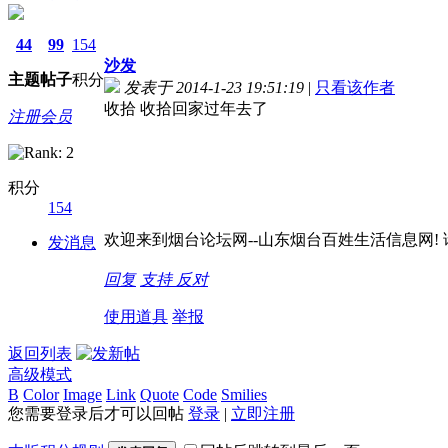
44
99
154
沙发
主题
帖子
积分
发表于 2014-1-23 19:51:19
|
只看该作者
收拾 收拾回家过年去了
注册会员
积分
154
欢迎来到烟台论坛网--山东烟台百姓生活信息网! 请记
发消息
回复
支持
反对
使用道具
举报
返回列表
高级模式
B
Color
Image
Link
Quote
Code
Smilies
您需要登录后才可以回帖
登录
|
立即注册