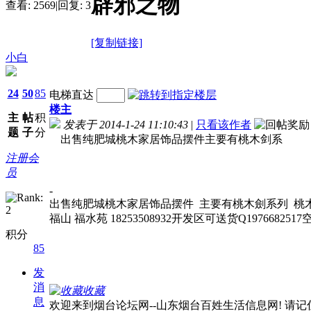
辟邪之物
查看:
2569
|
回复:
3
[复制链接]
小白
24
50
85
电梯直达
楼主
主
帖
积
发表于 2014-1-24 11:10:43
|
只看该作者
题
子
分
出售纯肥城桃木家居饰品摆件主要有桃木剑系
注册会
员
-
出售纯肥城桃木家居饰品摆件 主要有桃木劍系列 桃木
福山 福水苑 18253508932开发区可送货Q19766825
积分
85
发
消
收藏
息
欢迎来到烟台论坛网--山东烟台百姓生活信息网! 请记住我们