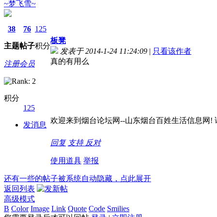
~梦飞雪~
38
76
125
板凳
主题
帖子
积分
发表于 2014-1-24 11:24:09
|
只看该作者
真的有用么
注册会员
积分
125
欢迎来到烟台论坛网--山东烟台百姓生活信息网! 请记
发消息
回复
支持
反对
使用道具
举报
还有一些的帖子被系统自动隐藏，点此展开
返回列表
高级模式
B
Color
Image
Link
Quote
Code
Smilies