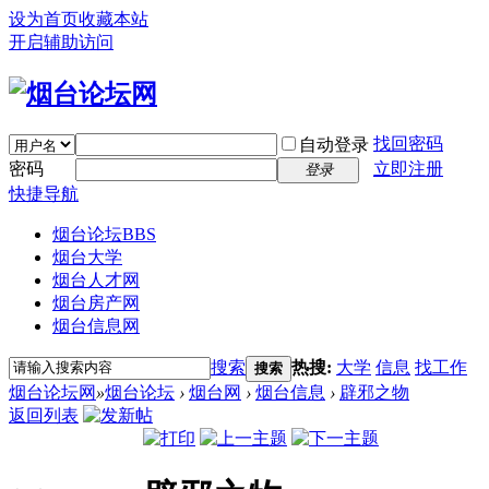
设为首页
收藏本站
开启辅助访问
找回密码
自动登录
密码
立即注册
登录
快捷导航
烟台论坛
BBS
烟台大学
烟台人才网
烟台房产网
烟台信息网
搜索
热搜:
大学
信息
找工作
搜索
烟台论坛网
»
烟台论坛
›
烟台网
›
烟台信息
›
辟邪之物
返回列表