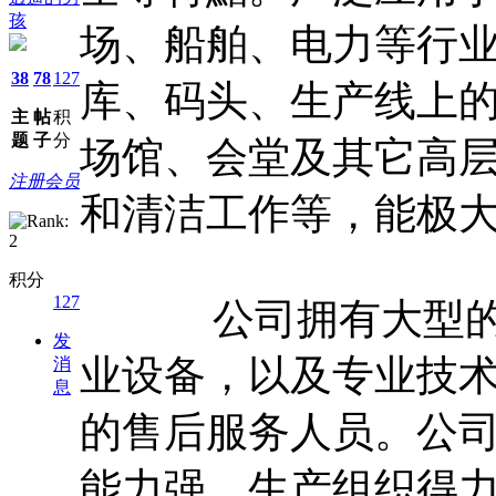
孩
场、船舶、电力等行
38
78
127
库、码头、生产线上
主
帖
积
题
子
分
场馆、会堂及其它高
注册会员
和清洁工作等，能极
积分
127
公司拥有大型的切
发
业设备，以及专业技
消
息
的售后服务人员。公
能力强，生产组织得