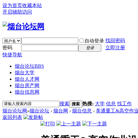
设为首页
收藏本站
开启辅助访问
找回密码
自动登录
密码
立即注册
登录
快捷导航
烟台论坛
BBS
烟台大学
烟台人才网
烟台房产网
烟台信息网
搜索
热搜:
大学
信息
找工作
搜索
烟台论坛网
»
烟台论坛
›
烟台网
›
烟台信息
›
美通重工&高空作
返回列表